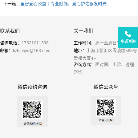
下一篇：
里智爱心公益｜专业赋能，爱心护佑银发时光
联系我们
关于我们
电话咨询
咨询电话：
17521011398
工作时间：
周一至周日9:00-21:00
邮箱：
lizhipsyc@163.com
地址：
上海市徐汇区零陵路585号
爱邦大厦4F
咨询方式：
面对面、出诊、远程
咨询
微信预约咨询
微信公众号