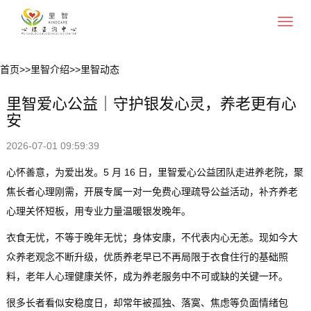
Toggle
navigat
首页
>>
里智介绍
>>
里智动态
里智爱心公益｜守护银发心灵，养老更有心
安
2026-07-01 09:59:39
心怀善意，为爱出发。5 月 16 日，里智爱心公益团队走进养老院，聚
焦长者心理刚需，开展专属一对一免费心理疏导公益活动，补齐养老
心理关怀短板，用专业力量温暖银发晚年。
衣食无忧，不等于晚年无忧；身体安康，不代表内心无恙。现如今大
众养老观念不断升级，优质养老早已不再局限于衣食住行的基础照
料，老年人心理健康关怀，成为养老服务中不可或缺的关键一环。
很多长者看似安稳度日，却常年被孤独、落寞、焦虑等负面情绪包