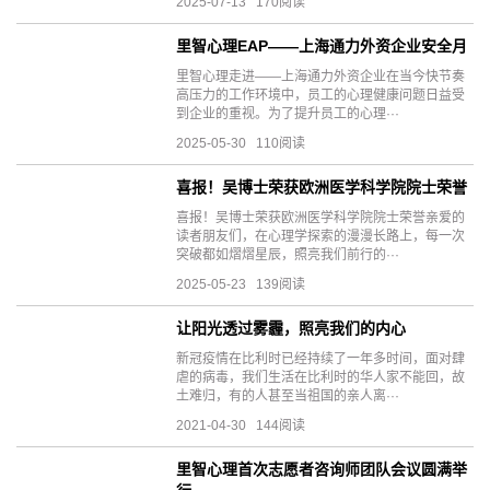
2025-07-13 170阅读
里智心理EAP——上海通力外资企业安全月
里智心理走进——上海通力外资企业在当今快节奏
高压力的工作环境中，员工的心理健康问题日益受
到企业的重视。为了提升员工的心理···
2025-05-30 110阅读
喜报！吴博士荣获欧洲医学科学院院士荣誉
喜报！吴博士荣获欧洲医学科学院院士荣誉亲爱的
读者朋友们，在心理学探索的漫漫长路上，每一次
突破都如熠熠星辰，照亮我们前行的···
2025-05-23 139阅读
让阳光透过雾霾，照亮我们的内心
新冠疫情在比利时已经持续了一年多时间，面对肆
虐的病毒，我们生活在比利时的华人家不能回，故
土难归，有的人甚至当祖国的亲人离···
2021-04-30 144阅读
里智心理首次志愿者咨询师团队会议圆满举