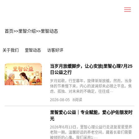
Toggle
navigat
首页
>>
里智介绍
>>
里智动态
关于我们
里智动态
访客好评
当岁月放缓脚步，让心安放|里智心理7月25
日公益之行
岁月如歌，行至暮年，旋律渐渐放缓。然而，当身
体的节奏慢下来，内心的波澜却未必随之平息。焦
虑、孤独、对未来的不确定，往往成···
2026-08-05 8阅读
里智爱心公益｜专业赋能，爱心护佑银发时
光
2026年6月13日，里智心理公益行走进复星星堡养
老院一期。温馨舒适的养老空间，藏着长辈们需要
被倾听的心事。我们采用1:···