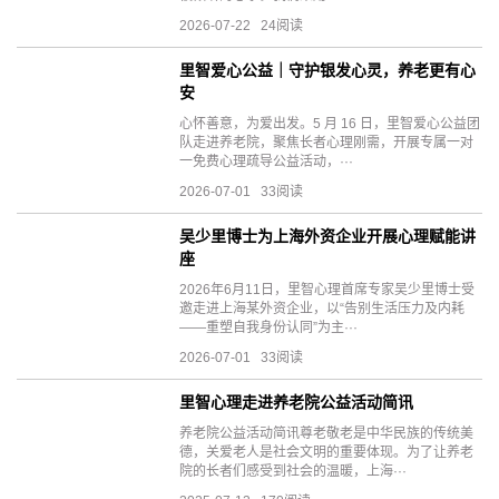
2026-07-22 24阅读
里智爱心公益｜守护银发心灵，养老更有心
安
心怀善意，为爱出发。5 月 16 日，里智爱心公益团
队走进养老院，聚焦长者心理刚需，开展专属一对
一免费心理疏导公益活动，···
2026-07-01 33阅读
吴少里博士为上海外资企业开展心理赋能讲
座
2026年6月11日，里智心理首席专家吴少里博士受
邀走进上海某外资企业，以“告别生活压力及内耗
——重塑自我身份认同”为主···
2026-07-01 33阅读
里智心理走进养老院公益活动简讯
养老院公益活动简讯尊老敬老是中华民族的传统美
德，关爱老人是社会文明的重要体现。为了让养老
院的长者们感受到社会的温暖，上海···