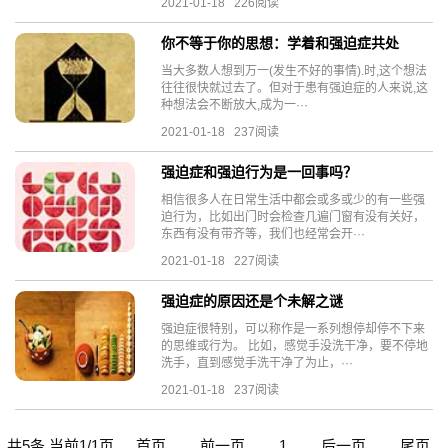
2021-01-18 226阅读
你不等于你的思想：学着和强迫症共处
当大多数人想到万一(发生不好的事情).时,这个想法
往往很快就过去了。但对于患有强迫症的人来说,这
种想法会不断放大,成为一···
2021-01-18 237阅读
强迫症和强迫行为是一回事吗？
相信很多人在日常生活中都会或多或少的有一些强
迫行为，比如出门时会检查几遍门窗有没有关好，
东西有没有带齐等，我们也经常会开···
2021-01-18 227阅读
强迫症的原因还是个未解之谜
强迫症很特别，可以称作是一系列想停却停不下来
的思维或行为。 比如，感觉手没洗干净，要不停地
洗手，直到感觉手洗干净了为止，···
2021-01-18 237阅读
共5条 当前1/1页
首页
前一页
1
后一页
尾页