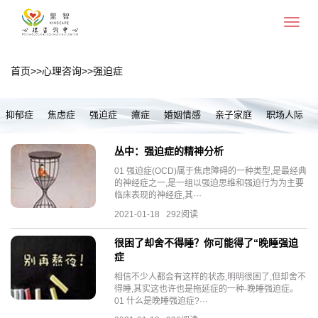
Toggle
navigat
首页
>>
心理咨询
>>
强迫症
抑郁症
焦虑症
强迫症
癔症
婚姻情感
亲子家庭
职场人际
丛中：强迫症的精神分析
01 强迫症(OCD)属于焦虑障碍的一种类型,是最经典
的神经症之一,是一组以强迫思维和强迫行为为主要
临床表现的神经症,其···
2021-01-18 292阅读
很困了却舍不得睡？你可能得了“晚睡强迫
症
相信不少人都会有这样的状态,明明很困了,但却舍不
得睡,其实这也许也是拖延症的一种-晚睡强迫症。
01 什么是晚睡强迫症?···