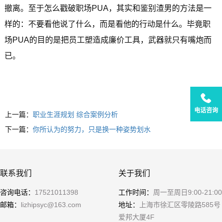
撤离。至于怎么戳破职场PUA，其实和鉴别渣男的方法是一
样的：不要看他说了什么，而是看他的行动是什么。毕竟职
场PUA的目的是把员工塑造成廉价工具，武器就只有嘴炮而
已。
电话咨询
上一篇：
职业生涯规划 综合案例分析
下一篇：
你所认为的努力，只是换一种姿势划水
联系我们
关于我们
咨询电话：
17521011398
工作时间：
周一至周日9:00-21:00
邮箱：
lizhipsyc@163.com
地址：
上海市徐汇区零陵路585号
爱邦大厦4F