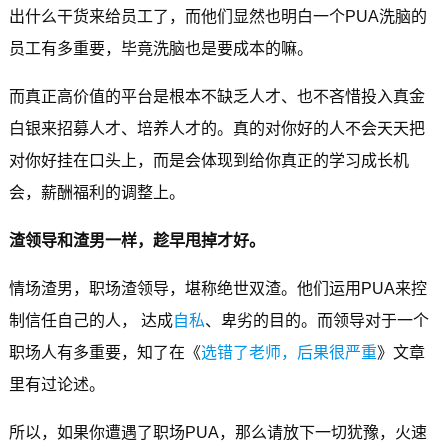
出什么干货来给员工了，而他们显然也明白一个PUA洗脑的
员工有多重要，毕竟洗脑也是要成本的嘛。
而真正高价值的平台是根本不缺乏人才、也不吝惜投入真金
白银来招募人才、培养人才的。真的对你好的人不会天天把
对你好挂在口头上，而是会体现到给你真正的学习成长机
会，薪酬福利的调整上。
渣领导和渣男一样，趁早甩掉才好。
情场渣男，职场渣领导，堪称绝世双渣。他们运用PUA来控
制信任自己的人， 达成
自私
、卑劣的目的。而领导对于一个
职场人有多重要，知了在《
选错了老师，后果很严重
》文章
里有过论述。
所以，如果你遭遇了职场PUA，那么请放下一切犹豫，火速