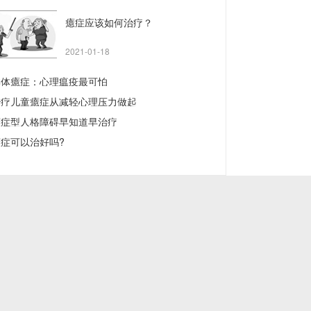
癔症应该如何治疗？
2021-01-18
群体癔症：心理瘟疫最可怕
治疗儿童癔症从减轻心理压力做起
癔症型人格障碍早知道早治疗
癔症可以治好吗?