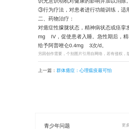
识无意识动机对健康的影响并加以消除
③行为疗法，对患者进行功能训练，适
二、药物治疗：
对癔症性朦胧状态，精神病状态或痉挛发作
mg IV，促使患者入睡。急性期后，精
给予阿普唑仑0.4mg 3次/d。
另因创作需要，个别图片引用自网络，若有侵权，
上一篇：
群体癔症：心理瘟疫最可怕
青少年问题
更