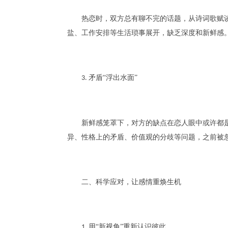
热恋时，双方总有聊不完的话题，从诗词歌赋
盐、工作安排等生活琐事展开，缺乏深度和新鲜感
矛盾“浮出水面”
3.
新鲜感笼罩下，对方的缺点在恋人眼中或许都
异、性格上的矛盾、价值观的分歧等问题，之前被
二、科学应对，让感情重焕生机
用“新视角”重新认识彼此
1.