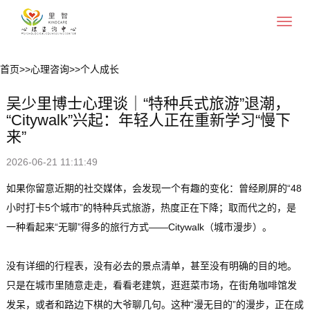
Toggle
navigat
首页
>>
心理咨询
>>
个人成长
吴少里博士心理谈｜“特种兵式旅游”退潮，
“Citywalk”兴起：年轻人正在重新学习“慢下
来”
2026-06-21 11:11:49
如果你留意近期的社交媒体，会发现一个有趣的变化：曾经刷屏的“48
小时打卡5个城市”的特种兵式旅游，热度正在下降；取而代之的，是
一种看起来“无聊”得多的旅行方式——Citywalk（城市漫步）。
没有详细的行程表，没有必去的景点清单，甚至没有明确的目的地。
只是在城市里随意走走，看看老建筑，逛逛菜市场，在街角咖啡馆发
发呆，或者和路边下棋的大爷聊几句。这种“漫无目的”的漫步，正在成