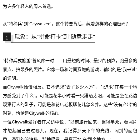
为许多年轻人的周末首选。
从“特种兵”到“Citywalker”，这个转变背后，藏着怎样的心理密码？
现象：从“拼命打卡”到“随意走走”
1
“特种兵式旅游”曾风靡一时——用最短的时间、最少的预算，跑最多的
景点、拍最多的照片。它像一场和时间赛跑的游戏，输出的是“我来过”
的证明。
而
Citywalk
恰恰相反。它不追求“去了多少地方”，而追求“在每一个地
方感受到了什么”。可能是花半小时看一只猫晒太阳，可能是坐在路边
观察行人的鞋子，可能是和花店老板聊花儿怎么养。这些“没有产出”的
时刻，恰恰是Citywalk的核心。
一位Citywalk爱好者在采访中说：“以前旅行回来，累得半死，看照片
才想起自己去过哪儿。现在，我记得那天下午的光线、闻到的面包
香、遇到的流浪猫。那种感觉，是真正地‘在’那个地方。”