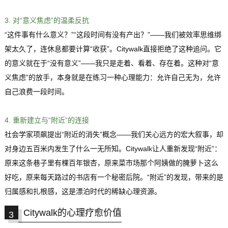
3. 对“
意义焦虑
”的温柔反抗
“这件事有什么意义？”“这段时间有没有产出？”——我们被效率思维绑
架太久了，连休息都要计算“收获”。Citywalk直接拒绝了这种追问。它
的意义就在于“没有意义”——我只是走着、看着、存在着。这种对“意
义焦虑”的放手，本身就是在练习一种心理能力：允许自己无为，允许
自己浪费一段时间。
4. 重新建立与“附近”的连接
社会学家
项飙
提出“附近的消失”概念——我们关心远方的宏大叙事，却
对身边五百米内发生了什么一无所知。Citywalk让人重新发现“附近”：
原来这条巷子里有棵百年银杏，原来菜市场那个阿姨做的腌萝卜这么
好吃，原来每天路过的书店有一个秘密后院。“附近”的发现，带来的是
归属感和扎根感，这是漂泊时代的稀缺心理资源。
Citywalk的心理疗愈价值
3