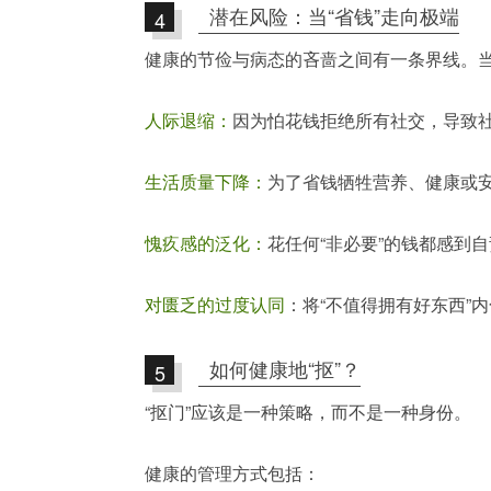
潜在风险：当“省钱”走向极端
4
健康的节俭与病态的吝啬之间有一条界线。当
人际退缩：
因为怕花钱拒绝所有社交，导致
生活质量下降：
为了省钱牺牲营养、健康或
愧疚感的泛化：
花任何“非必要”的钱都感到
对匮乏的过度认同
：将“不值得拥有好东西”
如何健康地“抠”？
5
“抠门”应该是一种策略，而不是一种身份。
健康的管理方式包括：