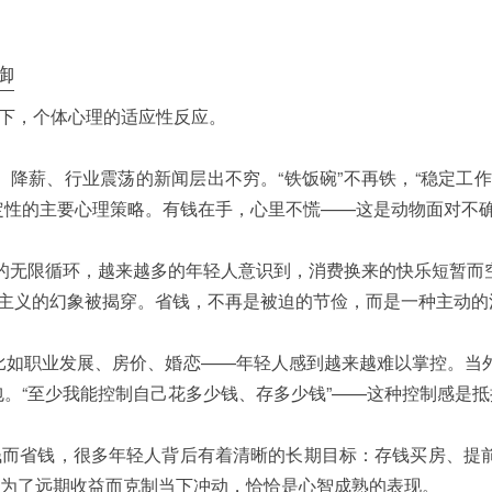
御
化下，个体心理的适应性反应。
、降薪、行业震荡的新闻层出不穷。“铁饭碗”不再铁，“稳定工
定性的主要心理策略。有钱在手，心里不慌——这是动物面对不
望”的无限循环，越来越多的年轻人意识到，消费换来的快乐短暂而空
消费主义的幻象被揭穿。省钱，不再是被迫的节俭，而是一种主动
比如职业发展、房价、婚恋——年轻人感到越来越难以掌控。当
。“至少我能控制自己花多少钱、存多少钱”——这种控制感是
省钱而省钱，很多年轻人背后有着清晰的长期目标：存钱买房、提
这种为了远期收益而克制当下冲动，恰恰是心智成熟的表现。