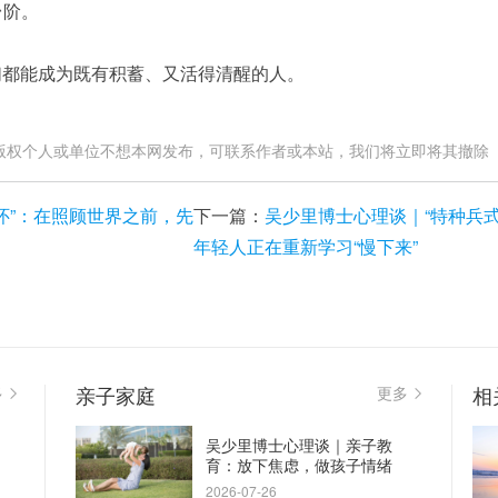
台阶。
我们都能成为既有积蓄、又活得清醒的人。
版权个人或单位不想本网发布，可联系作者或本站，我们将立即将其撤除
怀”：在照顾世界之前，先
下一篇：
吴少里博士心理谈｜“特种兵式旅游
年轻人正在重新学习“慢下来”
亲子家庭
相
多
更多
吴少里博士心理谈｜亲子教
育：放下焦虑，做孩子情绪
的“容器”
2026-07-26