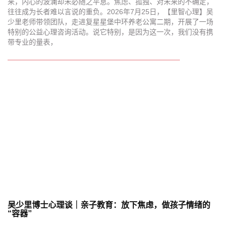
来，内心的波澜却未必随之平息。焦虑、孤独、对未来的不确定，
往往成为长者难以言说的重负。2026年7月25日，【里智心理】吴
少里老师带领团队，走进复星星堡中环养老公寓二期，开展了一场
特别的公益心理咨询活动。说它特别，是因为这一次，我们没有携
带专业的量表，
吴少里博士心理谈｜亲子教育：放下焦虑，做孩子情绪的
“容器”