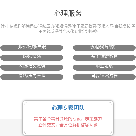
心理服务
针对 焦虑抑郁神经症/情绪压力/婚姻情感/亲子家庭教育/职场人际/自我成长 等
不同领域提供个人化专业定制服务
抑郁/焦虑/失眠
强迫/疑病/癔症
婚姻/情感
亲子/家庭教育
人际/社交恐惧
职业发展
情绪/压力管理
自我/人格成长
心理专家团队
集中各个精分领域的专家，群策群力
立体交叉，全方位解析咨客问题