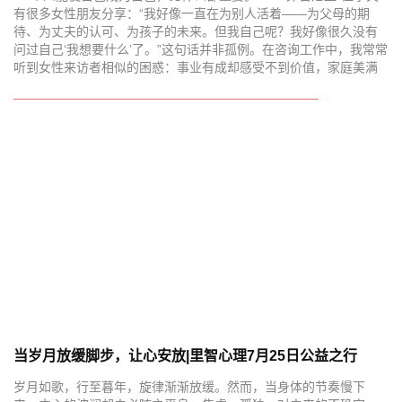
“一个人能使自己成为自己，比什么都重要。”——弗吉尼亚·伍尔夫
有很多女性朋友分享：“我好像一直在为别人活着——为父母的期
待、为丈夫的认可、为孩子的未来。但我自己呢？我好像很久没有
问过自己‘我想要什么’了。”这句话并非孤例。在咨询工作中，我常常
听到女性来访者相似的困惑：事业有成却感受不到价值，家庭美满
当岁月放缓脚步，让心安放|里智心理7月25日公益之行
岁月如歌，行至暮年，旋律渐渐放缓。然而，当身体的节奏慢下