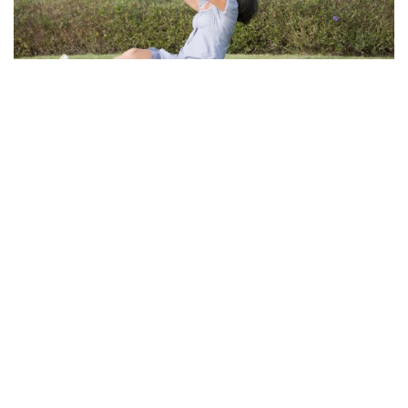
吴少里博士心理谈｜亲子教育：放下焦虑，做孩子情绪的
“容器”
“孩子需要的不是一个完美的父母，而是一个真实的、能接住他所有
情绪的容器。”——英国儿科精神分析师温尼科特暑假才刚开始，不
少家庭的亲子关系就已“亮起红灯”。一位妈妈在咨询中泣不成声：
“我明明是为了他好，为什么他越来越不愿意跟我说话？”这不是个
例。中国家庭教育学会数据显示，89.6%的父母存在教育焦虑。“双
减
关于我们