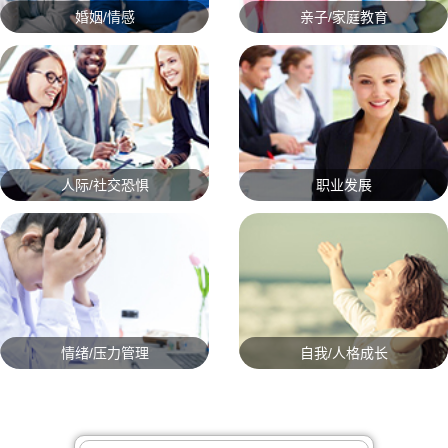
婚姻/情感
亲子/家庭教育
人际/社交恐惧
职业发展
情绪/压力管理
自我/人格成长