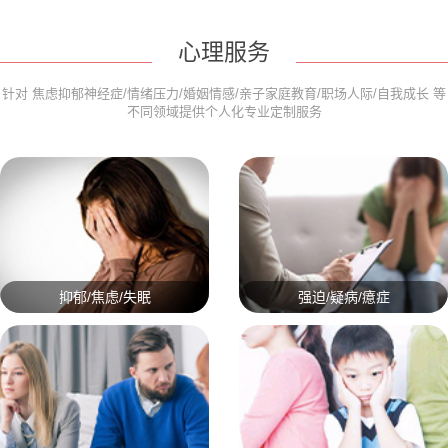
心理服务
针对 焦虑抑郁神经症/情绪压力/婚姻情感/亲子家庭教育/职场人际/自我成长 等
不同领域提供个人化专业定制服务
抑郁/焦虑/失眠
强迫/疑病/癔症