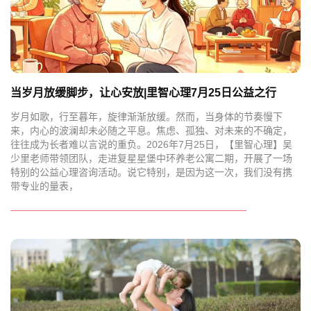
当岁月放缓脚步，让心安放|里智心理7月25日公益之行
岁月如歌，行至暮年，旋律渐渐放缓。然而，当身体的节奏慢下
来，内心的波澜却未必随之平息。焦虑、孤独、对未来的不确定，
往往成为长者难以言说的重负。2026年7月25日，【里智心理】吴
少里老师带领团队，走进复星星堡中环养老公寓二期，开展了一场
特别的公益心理咨询活动。说它特别，是因为这一次，我们没有携
带专业的量表，