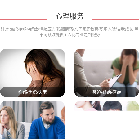
心理服务
针对 焦虑抑郁神经症/情绪压力/婚姻情感/亲子家庭教育/职场人际/自我成长 等
不同领域提供个人化专业定制服务
抑郁/焦虑/失眠
强迫/疑病/癔症