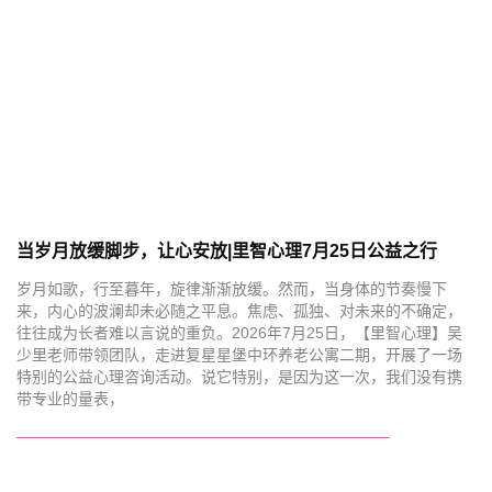
当岁月放缓脚步，让心安放|里智心理7月25日公益之行
岁月如歌，行至暮年，旋律渐渐放缓。然而，当身体的节奏慢下
来，内心的波澜却未必随之平息。焦虑、孤独、对未来的不确定，
往往成为长者难以言说的重负。2026年7月25日，【里智心理】吴
少里老师带领团队，走进复星星堡中环养老公寓二期，开展了一场
特别的公益心理咨询活动。说它特别，是因为这一次，我们没有携
带专业的量表，