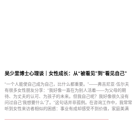
吴少里博士心理谈｜女性成长：从“被看见”到“看见自己”
“一个人能使自己成为自己，比什么都重要。”——弗吉尼亚·伍尔夫
有很多女性朋友分享：“我好像一直在为别人活着——为父母的期
待、为丈夫的认可、为孩子的未来。但我自己呢？我好像很久没有
问过自己‘我想要什么’了。”这句话并非孤例。在咨询工作中，我常常
听到女性来访者相似的困惑：事业有成却感受不到价值，家庭美满