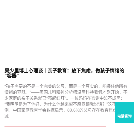
吴少里博士心理谈｜亲子教育：放下焦虑，做孩子情绪的
“容器”
“孩子需要的不是一个完美的父母，而是一个真实的、能接住他所有
情绪的容器。”——英国儿科精神分析师温尼科特暑假才刚开始，不
少家庭的亲子关系就已“亮起红灯”。一位妈妈在咨询中泣不成声：
“我明明是为了他好，为什么他越来越不愿意跟我说话？”这不是个
例。中国家庭教育学会数据显示，89.6%的父母存在教育焦虑。“双
减
电话咨询