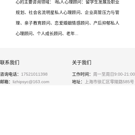
心的主要咨询领域： l私人心理顾问：留学生发展及职业
规划、社会名流明星私人心理顾问、企业高管压力与管
理、亲子教育顾问、恋爱婚姻情感顾问、产后抑郁私人
心理顾问、个人成长顾问、老年...
联系我们
关于我们
咨询电话：
17521011398
工作时间：
周一至周日9:00-21:00
邮箱：
lizhipsyc@163.com
地址：
上海市徐汇区零陵路585号
爱邦大厦4F
咨询方式：
面对面、出诊、远程
咨询
微信预约咨询
微信公众号