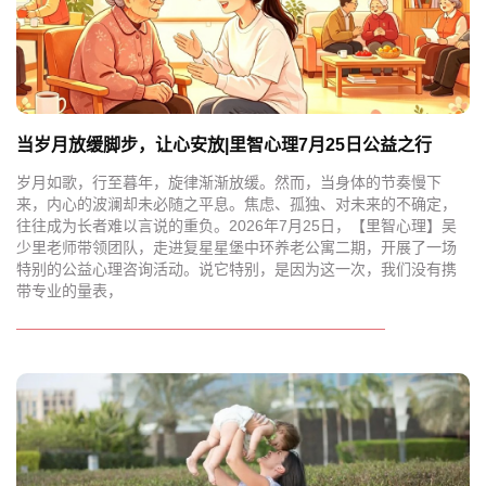
当岁月放缓脚步，让心安放|里智心理7月25日公益之行
岁月如歌，行至暮年，旋律渐渐放缓。然而，当身体的节奏慢下
来，内心的波澜却未必随之平息。焦虑、孤独、对未来的不确定，
往往成为长者难以言说的重负。2026年7月25日，【里智心理】吴
少里老师带领团队，走进复星星堡中环养老公寓二期，开展了一场
特别的公益心理咨询活动。说它特别，是因为这一次，我们没有携
带专业的量表，