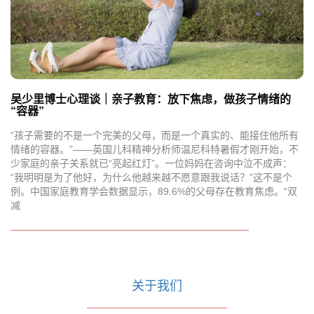
吴少里博士心理谈｜亲子教育：放下焦虑，做孩子情绪的
“容器”
“孩子需要的不是一个完美的父母，而是一个真实的、能接住他所有
情绪的容器。”——英国儿科精神分析师温尼科特暑假才刚开始，不
少家庭的亲子关系就已“亮起红灯”。一位妈妈在咨询中泣不成声：
“我明明是为了他好，为什么他越来越不愿意跟我说话？”这不是个
例。中国家庭教育学会数据显示，89.6%的父母存在教育焦虑。“双
减
关于我们