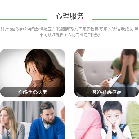
心理服务
针对 焦虑抑郁神经症/情绪压力/婚姻情感/亲子家庭教育/职场人际/自我成长 等
不同领域提供个人化专业定制服务
抑郁/焦虑/失眠
强迫/疑病/癔症