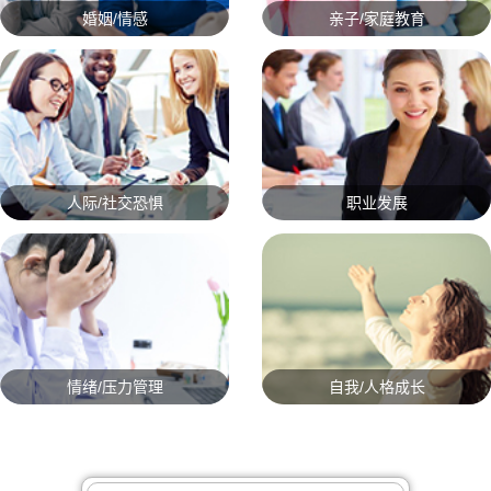
婚姻/情感
亲子/家庭教育
人际/社交恐惧
职业发展
情绪/压力管理
自我/人格成长