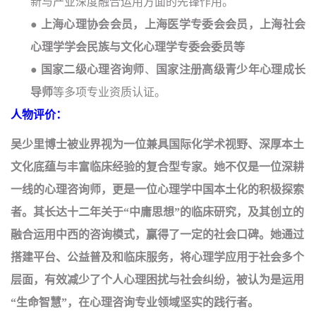
新与产业深度
融合运用
方面的先锋作用。
●
上海心理协会会员，上海医学专委
会会员，上
海
社会
心理学
学会
民族与文化
心理学
专委会
委员
等
●
国家二级心理咨询师
、
国家注册高级青少年心理成长
导师
等多项专业资质认证。
人物评价：
吴少里博士被业界视为一位兼具国际化学术视野、深厚本土
文化底蕴与丰富临床经验的复合型专家。她不仅是一位深耕
一线的心理咨询师，更是一位心理学中国本土化的积极探索
者。其长达十二年关于“中庸思想”的临床研究，及其创立的
融合运用
中西的咨询模式，赢得了一定的社会口碑。她通过
搭建平台、公益普及和临床服务，将心理学应用于社会多个
层面，有效减少了个人心理困扰与社会纠纷，被认为是运用
“生命智慧”，在心理咨询专业领域坚实的践行者。