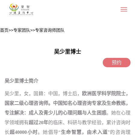
Toggle
navigat
首页
>>
专家团队
>>
专家咨询师团队
吴少里博士
预约
吴少里博士
简介
吴少里
，女，国籍：中国，博士后，
欧洲医学科学院院士，
国家二级心理咨询师。中国知名心理咨询专家及生命教练，
专注解决：成人及青少儿的心理问题与人生困惑
。她在心理
学领域拥有
超过20年
的临床、科研与教学经验，累计咨询时
长
超40000小时
。她倡导“
生命智慧，由术入道
”的咨询理