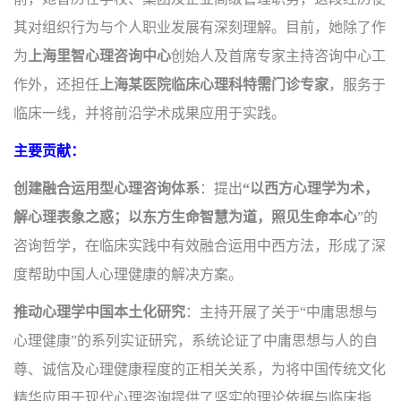
其对组织行为与个人职业发展有深刻理解。目前，她除了作
为
上海里智心理咨询中心
创始
人
及
首席专家主持咨询中心工
作外，还担任
上海某医院临床心理科特需门诊专家
，服务于
临床一线，并将前沿学术成果应用于实践。
主要贡献：
创建
融合运用
型心理咨询体系
：提出
“以西方心理学为术，
解心理表象之惑；以东方生命智慧为道，照见生命本心
”的
咨询哲学，在临床实践中有效
融合运用
中西方法，形成了深
度帮助中国人心理健康的解决方案。
推动心理学中国本土化研究
：主持开展了关于“中庸思想与
心理健康”的系列实证研究，系统论证了中庸思想与人的自
尊、诚信及心理健康程度的正相关关系，为将中国传统文化
精华应用于现代心理咨询提供了坚实的理论依据与临床指